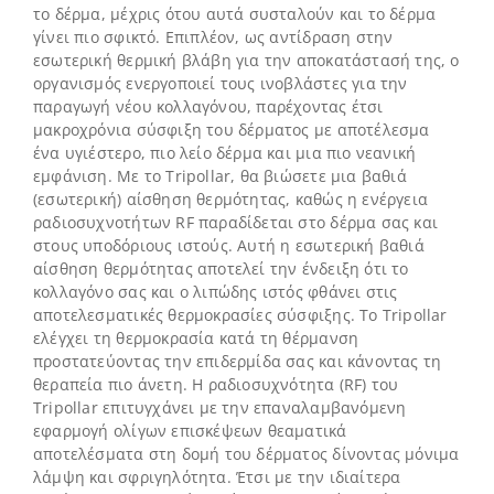
το δέρμα, μέχρις ότου αυτά συσταλούν και το δέρμα
γίνει πιο σφικτό. Επιπλέον, ως αντίδραση στην
εσωτερική θερμική βλάβη για την αποκατάστασή της, ο
οργανισμός ενεργοποιεί τους ινοβλάστες για την
παραγωγή νέου κολλαγόνου, παρέχοντας έτσι
μακροχρόνια σύσφιξη του δέρματος με αποτέλεσμα
ένα υγιέστερο, πιο λείο δέρμα και μια πιο νεανική
εμφάνιση. Με το Tripollar, θα βιώσετε μια βαθιά
(εσωτερική) αίσθηση θερμότητας, καθώς η ενέργεια
ραδιοσυχνοτήτων RF παραδίδεται στο δέρμα σας και
στους υποδόριους ιστούς. Αυτή η εσωτερική βαθιά
αίσθηση θερμότητας αποτελεί την ένδειξη ότι το
κολλαγόνο σας και ο λιπώδης ιστός φθάνει στις
αποτελεσματικές θερμοκρασίες σύσφιξης. Το Tripollar
ελέγχει τη θερμοκρασία κατά τη θέρμανση
προστατεύοντας την επιδερμίδα σας και κάνοντας τη
θεραπεία πιο άνετη. Η ραδιοσυχνότητα (RF) του
Tripollar επιτυγχάνει με την επαναλαμβανόμενη
εφαρμογή ολίγων επισκέψεων θεαματικά
αποτελέσματα στη δομή του δέρματος δίνοντας μόνιμα
λάμψη και σφριγηλότητα. Έτσι με την ιδιαίτερα