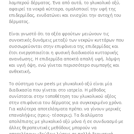
λαμπερού δέρματος. Ένα από αυτά, το γλυκολικό οξύ,
αφαιρεί τα νεκρά κύτταρα, ομαλοποιεί την υφή της
επιδερμίδας, ενυδατώνει και ενισχύει την αντοχή του
δέρματος.
Είναι γνωστό ότι τα οξέα φρούτων μειώνουν τις
συνεκτικές δυνάμεις μεταξύ των νεκρών κυττάρων που
συσσωρεύονται στην επιφάνεια της επιδερμίδας και
έτσι ενεργοποιείται η φυσική διαδικασία κυτταρικής
ανανέωσης. Η επιδερμίδα αποκτά απαλή υφή, λάμψη
και υγιή όψη, ενώ γίνεται περισσότερο συμπαγής και
ανθεκτική
.
Το σύστημα των peels με γλυκολικό οξύ είναι μία
διαδικασία που γίνεται στο ιατρείο. Η μέθοδος
συνίσταται στην τοποθέτηση του γλυκολικού οξέος
στην επιφάνεια του δέρματος για συγκεκριμένο χρόνο.
Για καλύτερα αποτελέσματα πρέπει να γίνουν μερικές
επαναλήψεις (τρεις- τέσσερις). Τα διαλύματα
απολέπισης με γλυκολικό οξύ μόνα ή σε συνδυασμό με
άλλες θεραπευτικές μεθόδους μπορούν να
αποτελέσουν ιδεώδεις λύσεις σε πολλά δερματικά