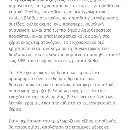
παράγοντας, που χρησιμοποιείται κυρίως για βαθύτερα
χημικά Peeling σε ασθενείς με μελαγχρωματικές
κυρίως βλάβες στο πρόσωπο, σημάδια φωτογήρανσης,
ρυτίδες, ουλές ακμής, ενώ προσφέρει συνολική
ανανέωση. Είναι από τις πιο δημοφιλείς θεραπείες
προσώπου, είναι αποτελεσματικά και ασφαλή στα
χέρια ενός δερματολόγου. Το τριχλωροξικό οξύ
χρησιμοποιείται ανάλογα με τη συγκέντρωση του
διαλύματος που επιλέγεται, κυμαίνεται συνήθως από 7
έως 30%, από επιφανειακό έως μεσαίο βάθος.
Το TCA έχει λευκαντική δράση και προσφέρει
ομοιόμορφο τόνο στο δέρμα, δρα κατά των
δυσχρωμιών και των πανάδων, προσφέρει συνολική
ανανέωση, χαρίζει βελούδινη υφή, μειώνει την
τραχύτητα της επιδερμίδας, βελτιώνει την όψη των
λεπτών γραμμών και αποκαθιστά το φωτογηρασμένο
δέρμα.
Στην περίπτωση του τριχλωροξικού οξέος, ο ασθενής
θα παρουσιάσει απολέπιση τις επόμενες μέρες σε