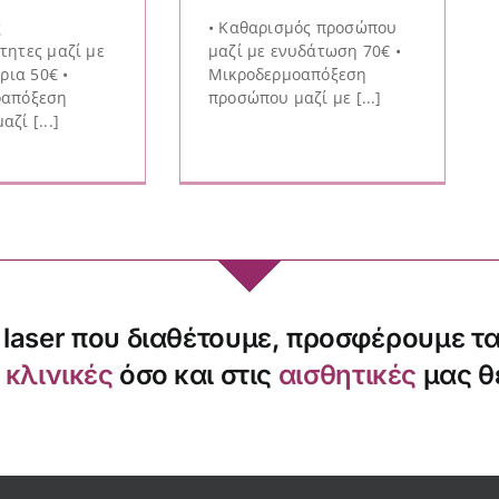
ς
• Καθαρισμός προσώπου
τητες μαζί με
μαζί με ενυδάτωση 70€ •
ρια 50€ •
Μικροδερμοαπόξεση
οαπόξεση
προσώπου μαζί με [...]
ζί [...]
 laser που διαθέτουμε, προσφέρουμε τ
ς
κλινικές
όσο και στις
αισθητικές
μας θ