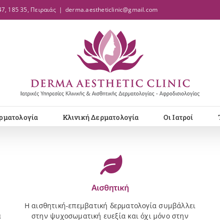
7, 185 35, Πειραιάς
|
derma.aestheticlinic@gmail.com
ρματολογία
Κλινική Δερματολογία
Οι Ιατροί
Αισθητική
Η αισθητική-επεμβατική δερματολογία συμβάλλει
α
στην ψυχοσωματική ευεξία και όχι μόνο στην