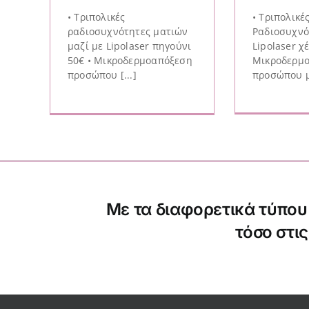
• Τριπολικές
• Τριπολικέ
ραδιοσυχνότητες ματιών
Ραδιοσυχνό
μαζί με Lipolaser πηγούνι
Lipolaser χέ
50€ • Μικροδερμοαπόξεση
Μικροδερμ
προσώπου [...]
προσώπου μα
Με τα διαφορετικά τύπου
τόσο στι