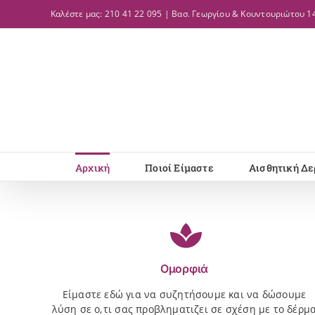
Μετάβαση
Καλέστε μας: 210 41 22 095 | Βασ. Γεωργίου & Κουντουριώτου 14
στο
περιεχόμενο
Αρχική
Ποιοί Είμαστε
Αισθητική Δε
Ομορφιά
Είμαστε εδώ για να συζητήσουμε και να δώσουμε
λύση σε ο,τι σας προβληματιζει σε σχέση με το δέρμ