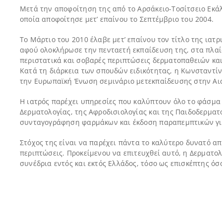
Μετά την αποφοίτηση της από το Αρσάκειο-Τοσίτσειο Εκάλ
οποία αποφοίτησε μετ’ επαίνου το Σεπτέμβριο του 2004.
Το Μάρτιο του 2010 έλαβε μετ’ επαίνου τον τίτλο της ιατρ
αφού ολοκλήρωσε την πενταετή εκπαίδευση της, στα πλαίσ
περιστατικά και σοβαρές περιπτώσεις δερματοπαθειών κ
Κατά τη διάρκεια των σπουδών ειδικότητας, η Κωνσταντ
την Ευρωπαϊκή Ένωση σεμινάριο μετεκπαίδευσης στην Αι
Η ιατρός παρέχει υπηρεσίες που καλύπτουν όλο το φάσμα 
Δερματολογίας, της Αφροδισιολογίας και της Παιδοδερματο
συνταγογράφηση φαρμάκων και έκδοση παραπεμπτικών για
Στόχος της είναι να παρέχει πάντα το καλύτερο δυνατό απ
περιπτώσεις. Προκείμενου να επιτευχθεί αυτό, η Δερματολ
συνέδρια εντός και εκτός Ελλάδος, τόσο ως επισκέπτης όσο