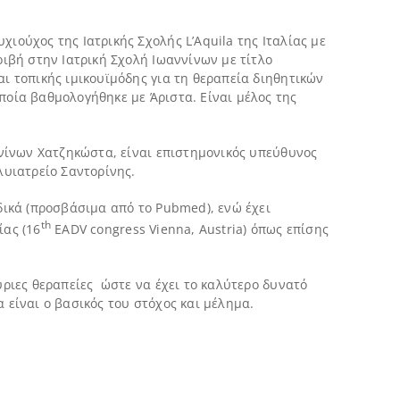
ιούχος της Ιατρικής Σχολής L’Aquila της Ιταλίας με
ριβή στην Ιατρική Σχολή Ιωαννίνων με τίτλο
ι τοπικής ιμικουϊμόδης για τη θεραπεία διηθητικών
ποία βαθμολογήθηκε με Άριστα. Είναι μέλος της
νίνων Χατζηκώστα, είναι επιστημονικός υπεύθυνος
λυιατρείο Σαντορίνης.
δικά (προσβάσιμα από το Pubmed), ενώ έχει
th
ίας (16
EADV congress Vienna, Austria) όπως επίσης
ύριες θεραπείες ώστε να έχει το καλύτερο δυνατό
 είναι ο βασικός του στόχος και μέλημα.