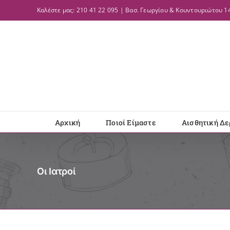
Μετάβαση
Καλέστε μας: 210 41 22 095 | Βασ. Γεωργίου & Κουντουριώτου 14
στο
περιεχόμενο
Αρχική
Ποιοί Είμαστε
Αισθητική Δε
Οι Ιατροί