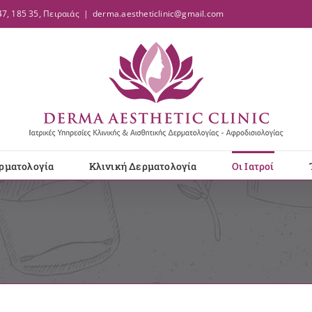
7, 185 35, Πειραιάς
|
derma.aestheticlinic@gmail.com
ρματολογία
Κλινική Δερματολογία
Οι Ιατροί