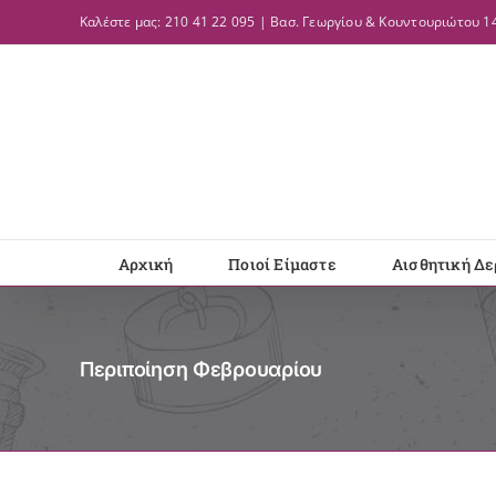
Μετάβαση
Καλέστε μας: 210 41 22 095 | Βασ. Γεωργίου & Κουντουριώτου 14
στο
περιεχόμενο
Αρχική
Ποιοί Είμαστε
Αισθητική Δε
Περιποίηση Φεβρουαρίου