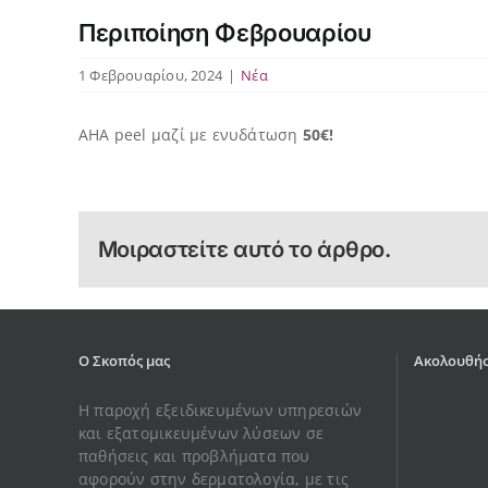
Περιποίηση Φεβρουαρίου
1 Φεβρουαρίου, 2024
|
Νέα
AHA peel μαζί με ενυδάτωση
50€!
Μοιραστείτε αυτό το άρθρο.
Ο Σκοπός μας
Ακολουθήσ
Η παροχή εξειδικευμένων υπηρεσιών
και εξατομικευμένων λύσεων σε
παθήσεις και προβλήματα που
αφορούν στην δερματολογία, με τις