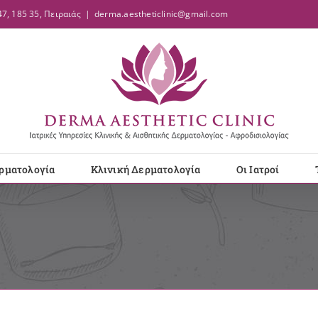
7, 185 35, Πειραιάς
|
derma.aestheticlinic@gmail.com
ρματολογία
Κλινική Δερματολογία
Οι Ιατροί