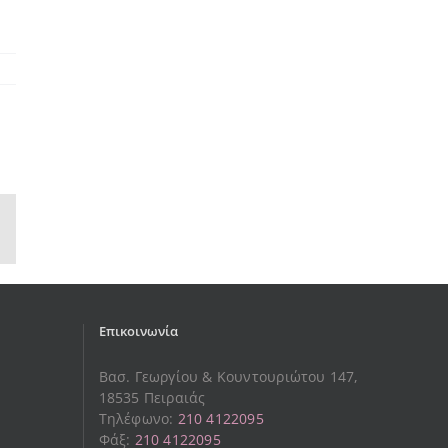
sApp
Email
Επικοινωνία
Βασ. Γεωργίου & Κουντουριώτου 147,
18535 Πειραιάς
Τηλέφωνο:
210 4122095
Φάξ:
210 4122095