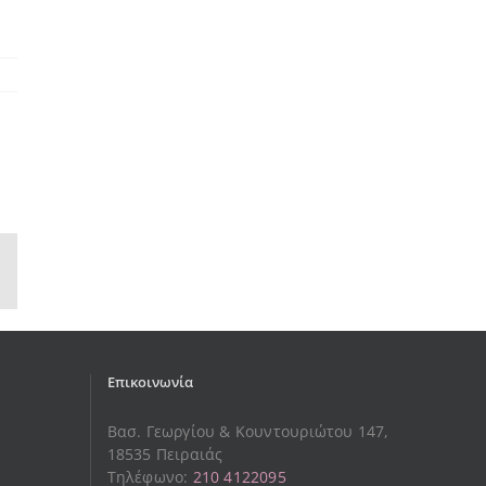
sApp
Email
Επικοινωνία
Βασ. Γεωργίου & Κουντουριώτου 147,
18535 Πειραιάς
Τηλέφωνο:
210 4122095