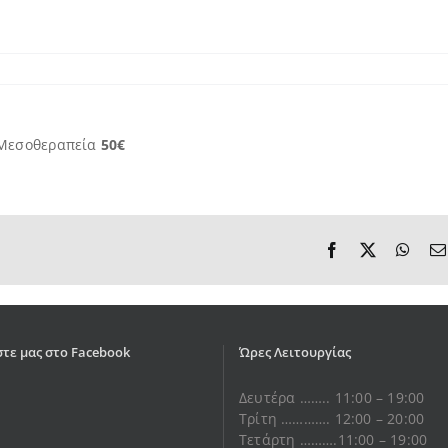
 Μεσοθεραπεία
50€
Facebook
X
What
τε μας στο Facebook
Ώρες Λειτουργίας
Δευτέρα …….. 11:00 – 19:00
Τρίτη …………. 12:00 – 20:00
Τετάρτη ……….11:00 – 19:00