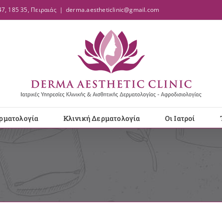
7, 185 35, Πειραιάς
|
derma.aestheticlinic@gmail.com
ρματολογία
Κλινική Δερματολογία
Οι Ιατροί