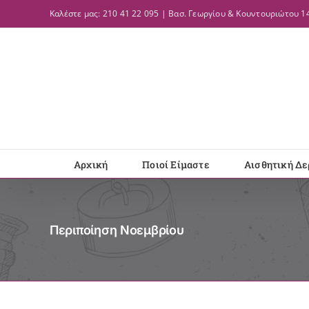
Μετάβαση
Καλέστε μας: 210 41 22 095 | Βασ. Γεωργίου & Κουντουριώτου 14
στο
περιεχόμενο
Αρχική
Ποιοί Είμαστε
Αισθητική Δε
Περιποίηση Νοεμβρίου