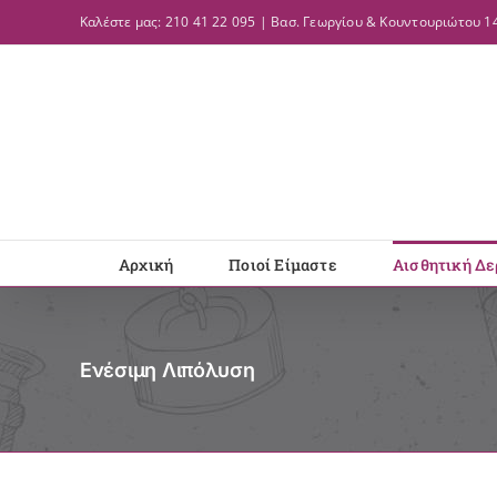
Μετάβαση
Καλέστε μας: 210 41 22 095 | Βασ. Γεωργίου & Κουντουριώτου 14
στο
περιεχόμενο
Αρχική
Ποιοί Είμαστε
Αισθητική Δε
Ενέσιμη Λιπόλυση