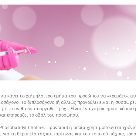
 να κάνει το χα\μηλότερο τμήμα του προσώπου να «κρεμάει», α
λοσάγονο. Το διπλοσάγονο (ή αλλιώς προγούλι) είναι η συσσωρ
με το αν θα δημιουργηθεί ή όχι. Είναι ένα χαρακτηριστικό που
 και επηρεάζει το οβάλ του προσώπου.
osphatidyl Choline, Lipostabil) η οποία χρησιμοποιείται χρόνι
ς για τη θεραπεία της κυτταρίτιδας και του τοπικού πάχους τόσ