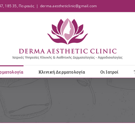
7, 185 35, Πειραιάς
|
derma.aestheticlinic@gmail.com
ρματολογία
Κλινική Δερματολογία
Οι Ιατροί