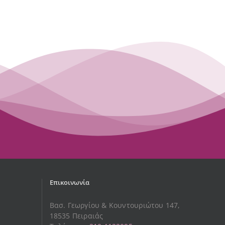
Επικοινωνία
Βασ. Γεωργίου & Κουντουριώτου 147,
18535 Πειραιάς