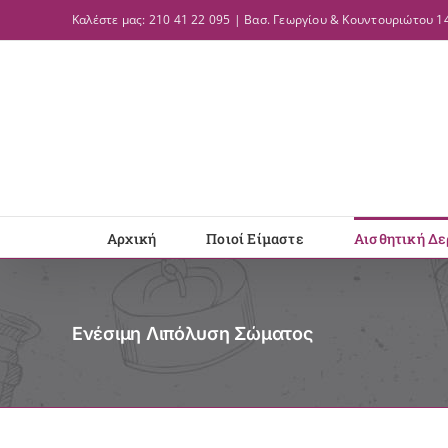
Μετάβαση
Καλέστε μας: 210 41 22 095 | Βασ. Γεωργίου & Κουντουριώτου 14
στο
περιεχόμενο
Αρχική
Ποιοί Είμαστε
Αισθητική Δε
Ενέσιμη Λιπόλυση Σώματος