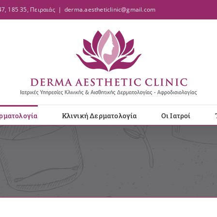
7, 185 35, Πειραιάς
|
derma.aestheticlinic@gmail.com
ρματολογία
Κλινική Δερματολογία
Οι Ιατροί