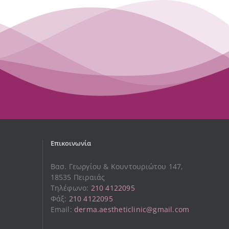
Επικοινωνία
Βασ. Γεωργίου & Κουντουριώτου 147,
18535 Πειραιάς
Τηλέφωνο:
210 4122095
Φάξ:
210 4122095
Email:
derma.aestheticlinic@gmail.com