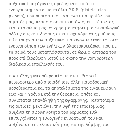
αυξητικοί παράγοντες προέρχονται από τα
ενεργοποιημένα αιμοπετάλια P.R.P. (platelet rich
plasma), που ουσιαστικά είναι ένα υπό-προϊόν του
αίματός μας, πλούσιο σε αιμοπετάλια, επιτρέποντας
έτσι στο σώμα μας να χρησιμοποιήσει μία φυσιολογική
οδό υγιούς αντίδρασης σε επιταχυνόμενους ρυθμούς.
Η λειτουργία των αυξητικών παραγόντων έγκειται στην
ενεργοποίηση των ενήλικων βλαστοκυττάρων, που με
τη σειρά τους μεταπλάσσονται σε ώριμα κύτταρα του
προς επί διόρθωση ιστού με σκοπό την γρηγορότερη
διαδικασία επούλωσής του.
Η Αυτόλογη Μεσοθεραπεία με P.R.P. διαρκεί
περισσότερο από οποιαδήποτε άλλη παραδοσιακή
μεσοθεραπεία και τα αποτελέσματά της είναι εμφανή
έως και 1 χρόνο μετά την θεραπεία, οπότε και
συνιστάται επανάληψη της εφαρμογής. Καταπολεμά
τις ρυτίδες, βελτιώνει την υφή της επιδερμίδας,
αυξάνει τη σφριγηλότητα του δέρματος ενώ
επιτυγχάνεται η ενδογενής ενυδάτωσή του και
αυξάνεται της ελαστικότητας και της λάμψης του